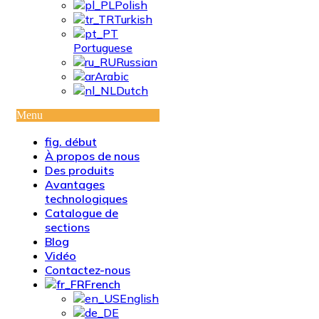
Polish
Turkish
Portuguese
Russian
Arabic
Dutch
Menu
fig. début
À propos de nous
Des produits
Avantages
technologiques
Catalogue de
sections
Blog
Vidéo
Contactez-nous
French
English