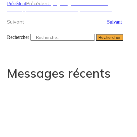
Précédent
Qingfeng Automation : Un
Précédent
développement stable en 2025, des avancées
majeures attendues en 2026
Suivant
Machine de nivellement de précision
Suivant
Rechercher
Rechercher
Messages récents