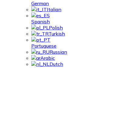
German
Italian
Spanish
Polish
Turkish
Portuguese
Russian
Arabic
Dutch
Profilés formés à
froid – Profilé à
montants pour