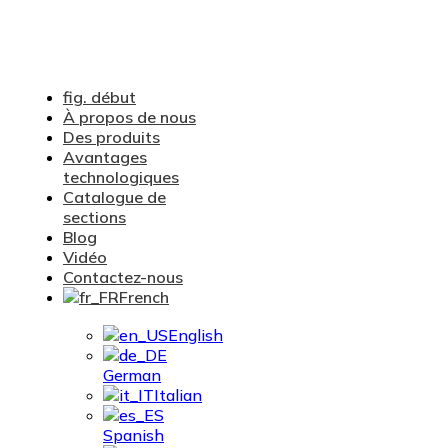
fig. début
À propos de nous
Des produits
Avantages
technologiques
Catalogue de
sections
Blog
Vidéo
Contactez-nous
French
English
German
Italian
Spanish