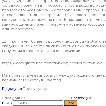
услуги контрактного производства профилей для нав
холодной прокатки для массового производства, наш
процесс отвечает рыночным требованиям к продукции
делает наши стальные профили для каркасов навесн
конкурентоспособными по цене. В настоящее время м
занимающимися проектированием навесных фасадов в
для их проектов.
Для получения более подробной информации об этом 
следующий веб-сайт или свяжитесь с нами по электр
получения дополнительной информации.
https://www.qingfengautomation.com/product/curtain-wall-
Мы приветствуем запросы от международных клиенто
возможностей сотрудничества.
Предыдущий
Компания Qingfeng Automation
Предыдущая
прогнозируемые прорывы в 2026 году.
Следующий
Прецизионный нивелир
Следующий
Поиск
Поиск