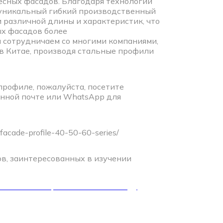
есных фасадов. Благодаря технологии
 уникальный гибкий производственный
 различной длины и характеристик, что
ых фасадов более
ы сотрудничаем со многими компаниями,
 Китае, производя стальные профили
профиле, пожалуйста, посетите
онной почте или WhatsApp для
facade-profile-40-50-60-series/
в, заинтересованных в изучении
: стабильное развитие в 2025 году,