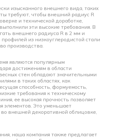
ски изысканного внешнего вида, таких
нты требуют, чтобы внешний радиус R
оверке и технической доработке,
выполнили эти высокие требования. В
ать внешнего радиуса R в 2 мм и
я профилей из низкоуглеродистой стали
тво производства.
ремя являются популярным
даря достижениям в области
авесных стен обладают значительными
лями в таких областях, как
несущая способность, формуемость,
низкие требования к техническому
ния, ее высокая прочность позволяет
ия элементов. Это уменьшает
 во внешней декоративной облицовке,
ния, наша компания также предлагает