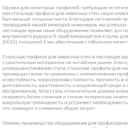
Однако для некоторых профилей, требующих эстетиче
как стальные профили для навесных стен, наши клие
был меньше толщины листа. Благодаря постоянной пр
проводимой нашей командой инженеров, мы успешно 
настоящее время наше оборудование позволяет достиг
внутреннего радиуса R, приближающегося к нулю, дл
(DC01) толщиной 3 мм, обеспечивая стабильное качес
Стальные профили для навесных стен в настоящее в
строительным материалом на китайском рынке. Благо
усовершенствования стали, стальные профили для н
преимуществами по сравнению с алюминиевыми профи
огнестойкость, коррозионная стойкость, прочность и 
долговечность, адаптивность к окружающей среде и 
обслуживанию. Хотя сталь относительно дороже алюми
создавать более сложные и тонкие поперечные сечен
визуальную громоздкость и устраняет необходимость
что приводит к снижению общих затрат.
Помимо производства оборудования для профилирова