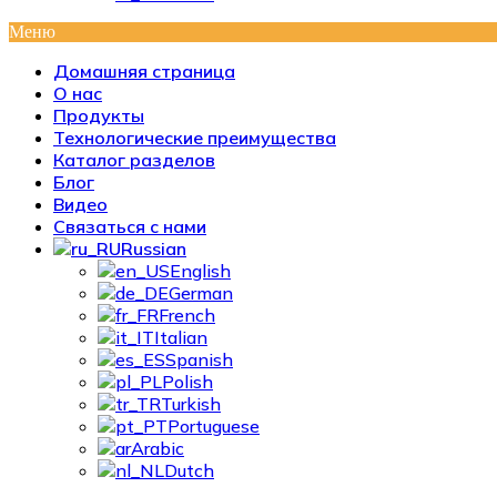
Меню
Домашняя страница
О нас
Продукты
Технологические преимущества
Каталог разделов
Блог
Видео
Связаться с нами
Russian
English
German
French
Italian
Spanish
Polish
Turkish
Portuguese
Arabic
Dutch