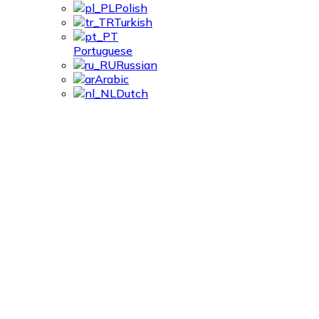
Polish
Turkish
Portuguese
Russian
Arabic
Dutch
Kaltgewalzte
Profile –
Ständerprofil für
Vorhangfassaden