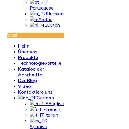
Portuguese
Russian
Arabic
Dutch
Menü
Heim
Über uns
Produkte
Technologievorteile
Katalog der
Abschnitte
Der Blog
Video
Kontaktiere uns
German
English
French
Italian
Spanish