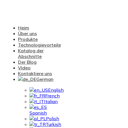
Heim
Über uns
Produkte
Technologievorteile
Katalog der
Abschnitte
Der Blog
Video
Kontaktiere uns
German
English
French
Italian
Spanish
Polish
Turkish