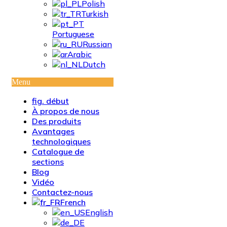
Polish
Turkish
Portuguese
Russian
Arabic
Dutch
Menu
fig. début
À propos de nous
Des produits
Avantages
technologiques
Catalogue de
sections
Blog
Vidéo
Contactez-nous
French
English