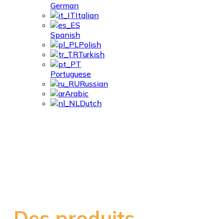
German
Italian
Spanish
Polish
Turkish
Portuguese
Russian
Arabic
Dutch
Production De Profilés
Laminés
Des produits