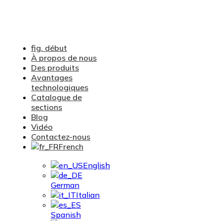
fig. début
À propos de nous
Des produits
Avantages
technologiques
Catalogue de
sections
Blog
Vidéo
Contactez-nous
French
English
German
Italian
Spanish