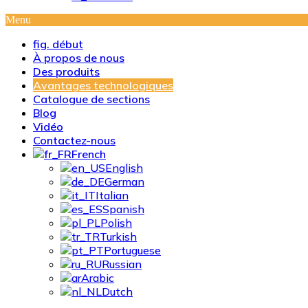
Menu
fig. début
À propos de nous
Des produits
Avantages technologiques
Catalogue de sections
Blog
Vidéo
Contactez-nous
French
English
German
Italian
Spanish
Polish
Turkish
Portuguese
Russian
Arabic
Avanta
Dutch