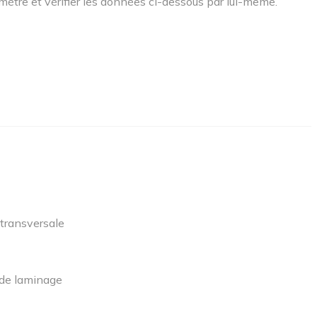
amètre et vérifier les données ci-dessous par lui-même.
n transversale
n de laminage