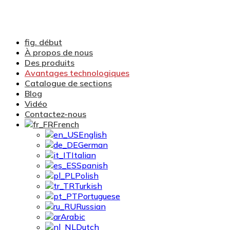
fig. début
À propos de nous
Des produits
Avantages technologiques
Catalogue de sections
Blog
Vidéo
Contactez-nous
French
English
German
Italian
Spanish
Polish
Turkish
Portuguese
Russian
Arabic
Dutch