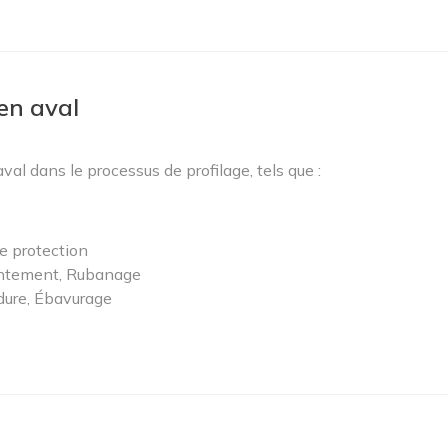
en aval
aval dans le processus de profilage, tels que :
e protection
entement, Rubanage
dure, Ébavurage