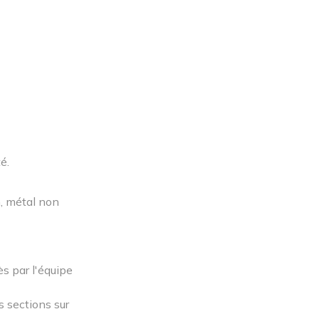
é.
m, métal non
ès par l'équipe
s sections sur