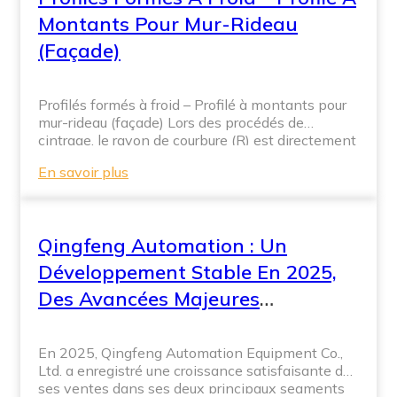
d'aluminium d'une largeur […]
Montants Pour Mur-Rideau
(façade)
Profilés formés à froid – Profilé à montants pour
mur-rideau (façade) Lors des procédés de
cintrage, le rayon de courbure (R) est directement
lié à l'épaisseur de la tôle. Les matériaux plus
En savoir plus
épais et plus durs nécessitent un rayon minimal
plus grand pour éviter les fissures ou les
déformations. Il existe deux types de rayons de
courbure : le rayon intérieur et le rayon extérieur.
Qingfeng Automation : Un
Dans les procédés de profilage à froid, […]
Développement Stable En 2025,
Des Avancées Majeures
Attendues En 2026
En 2025, Qingfeng Automation Equipment Co.,
Ltd. a enregistré une croissance satisfaisante de
ses ventes dans ses deux principaux segments