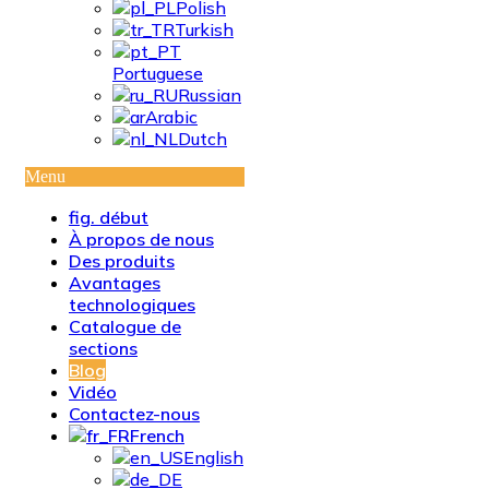
Polish
Turkish
Portuguese
Russian
Arabic
Dutch
Menu
fig. début
À propos de nous
Des produits
Avantages
technologiques
Catalogue de
sections
Blog
Vidéo
Contactez-nous
French
English