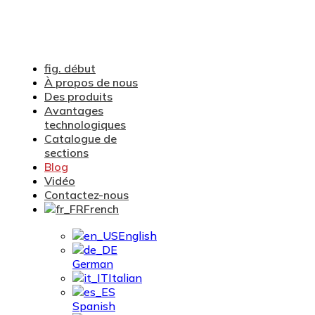
fig. début
À propos de nous
Des produits
Avantages
technologiques
Catalogue de
sections
Blog
Vidéo
Contactez-nous
French
English
German
Italian
Spanish