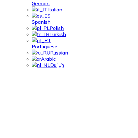
German
Italian
Spanish
Polish
Turkish
Portuguese
Russian
Arabic
Blog
Dutch