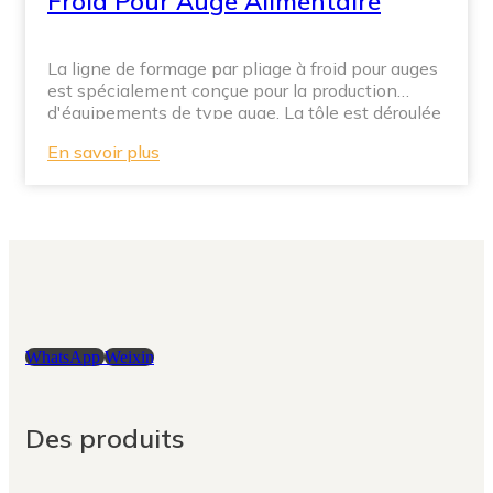
Froid Pour Auge Alimentaire
La ligne de formage par pliage à froid pour auges
est spécialement conçue pour la production
d'équipements de type auge. La tôle est déroulée
et aplanie avant le poinçonnage. Après son
En savoir plus
introduction dans la machine de formage par
pliage à froid, elle est laminée à travers des
matrices multi-passes pour obtenir les profils
d'auges nécessaires à la fabrication.
L'équipement de production automatisé effectue
ensuite la découpe selon les spécifications.
WhatsApp
Weixin
Des produits