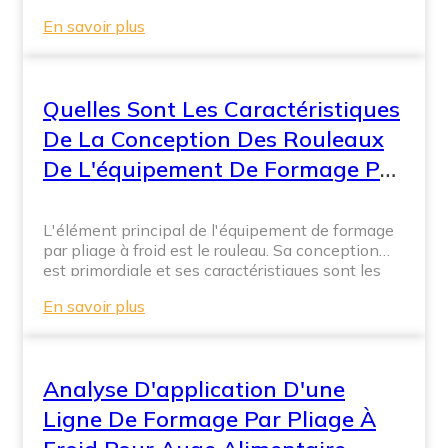
d'activité : la fabrication d'équipements de
En savoir plus
profilage à froid et la sous-traitance de la
fabrication de profilés formés à froid.
Actuellement, le gouvernement chinois
encourage le remplacement des capacités de
Quelles Sont Les Caractéristiques
production obsolètes par des équipements neufs
et performants, ce qui entraîne une
De La Conception Des Rouleaux
augmentation annuelle constante de la demande
De L'équipement De Formage Par
intérieure pour […]
Pliage À Froid
L'élément principal de l'équipement de formage
par pliage à froid est le rouleau. Sa conception
est primordiale et ses caractéristiques sont les
suivantes : 1. Le principe de force moyenne
En savoir plus
appliquée à chaque passage de l'équipement de
formage par pliage à froid, la force moyenne
exercée sur le rouleau, l'équilibrage de l'usure et
l'augmentation de la durée de vie […]
Analyse D'application D'une
Ligne De Formage Par Pliage À