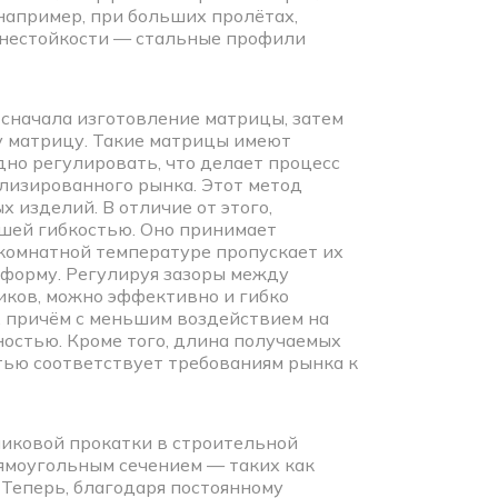
например, при больших пролётах,
гнестойкости — стальные профили
сначала изготовление матрицы, затем
ту матрицу. Такие матрицы имеют
но регулировать, что делает процесс
лизированного рынка. Этот метод
изделий. В отличие от этого,
шей гибкостью. Оно принимает
 комнатной температуре пропускает их
форму. Регулируя зазоры между
ков, можно эффективно и гибко
 причём с меньшим воздействием на
остью. Кроме того, длина получаемых
тью соответствует требованиям рынка к
иковой прокатки в строительной
рямоугольным сечением — таких как
Теперь, благодаря постоянному