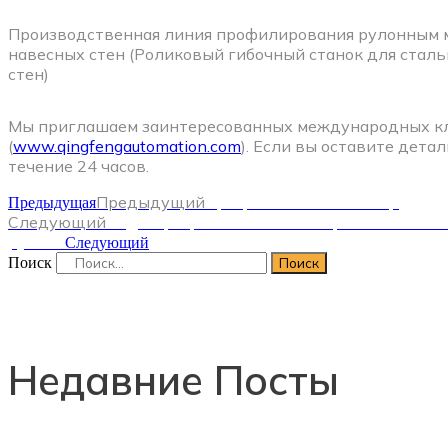
Производственная линия профилирования рулонным м
навесных стен (Роликовый гибочный станок для сталь
стен)
Мы приглашаем заинтересованных международных кл
(
www.qingfengautomation.com
). Если вы оставите дета
течение 24 часов.
Предыдущий
Прецизионный нивелир
Предыдущая
Следующий
Виды процессов паллетизации на линиях
рулоне
Следующий
Поиск
Поиск
Недавние Посты