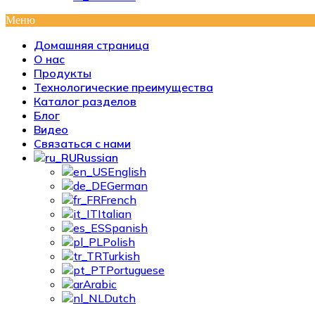
Меню
Домашняя страница
О нас
Продукты
Технологические преимущества
Каталог разделов
Блог
Видео
Связаться с нами
Russian
English
German
French
Italian
Spanish
Polish
Turkish
Portuguese
Arabic
Dutch