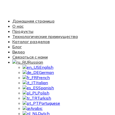
Домашняя страница
О нас
Продукты
Технологические преимущества
Каталог разделов
Блог
Видео
Связаться с нами
Russian
English
German
French
Italian
Spanish
Polish
Turkish
Portuguese
Arabic
Dutch