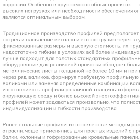
коррозии. Особенно в крупномасштабных проектах — 
высоких нагрузках или необходимости обеспечения о
являются оптимальным выбором.
Традиционное производство профилей предполагает 
нагрев и плавление металла и его экструзию через э
фиксированные размеры и высокую стоимость; их труд
недостаточно гибким в условиях всё более индивидуа
лучше подходит для толстых стандартных профильных 
оборудование для роликовой прокатки обладает боль
металлические листы толщиной не более 10 мм и при
через ряд валиков, формируя требуемую профильную 
валиками или заменяя определённые комбинации вали
изготавливать профили различной толщины и формы,
окружающую среду и более высокой энергоэффективн
профилей может задаваться произвольно, что полнос
индивидуализации и гибкости производства.
Ранее стальные профили, изготовленные методом рол
отрасли, чаще применялись для простых изделий с п
балки, колонны и гофрированные кровельные панели. 