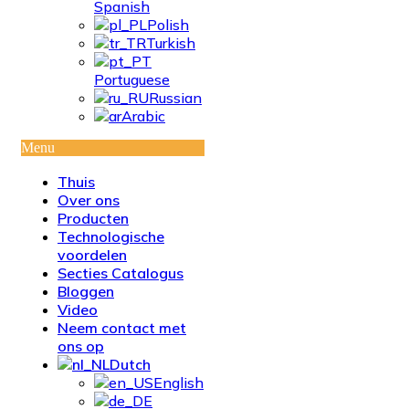
Spanish
Polish
Turkish
Portuguese
Russian
Arabic
Menu
Thuis
Over ons
Producten
Technologische
voordelen
Secties Catalogus
Bloggen
Video
Neem contact met
ons op
Dutch
English