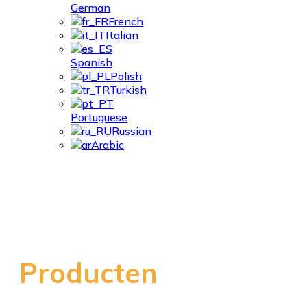
German
French
Italian
Spanish
Polish
Turkish
Portuguese
Russian
Arabic
Snijlijn
Producten