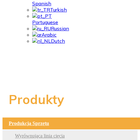
Spanish
Turkish
Portuguese
Russian
Arabic
Dutch
Linia Do Cięcia
Produkty
Produkcja Sprzętu
Wyrównująca linia cięcia