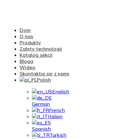
Dom
O nas
Produkty
Zalety technologii
Katalog sekcji
Bloga
Wideo
Skontaktuj się z nami
Polish
English
German
French
Italian
Spanish
Turkish