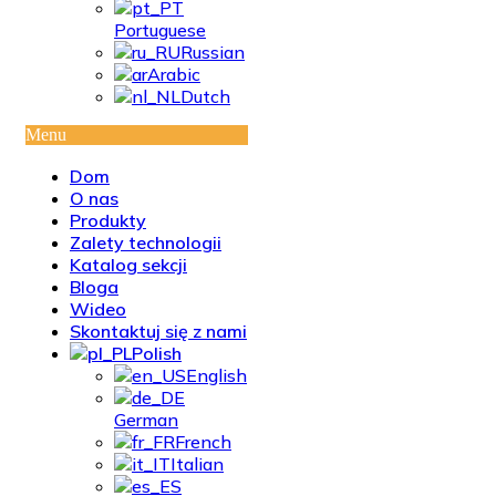
Portuguese
Russian
Arabic
Dutch
Menu
Dom
O nas
Produkty
Zalety technologii
Katalog sekcji
Bloga
Wideo
Skontaktuj się z nami
Polish
English
German
French
Italian