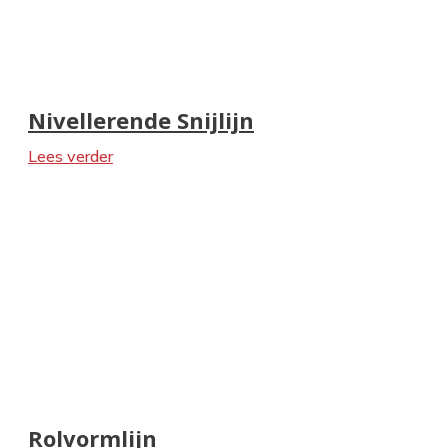
Stalen profiel van staalconstructie gebouw
Nivellerende Snijlijn
Lees verder
Rolvormlijn