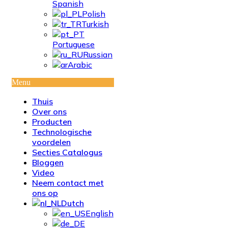
Spanish
Polish
Turkish
Portuguese
Russian
Arabic
Menu
Thuis
Over ons
Producten
Technologische
voordelen
Secties Catalogus
Bloggen
Video
Neem contact met
ons op
Dutch
English