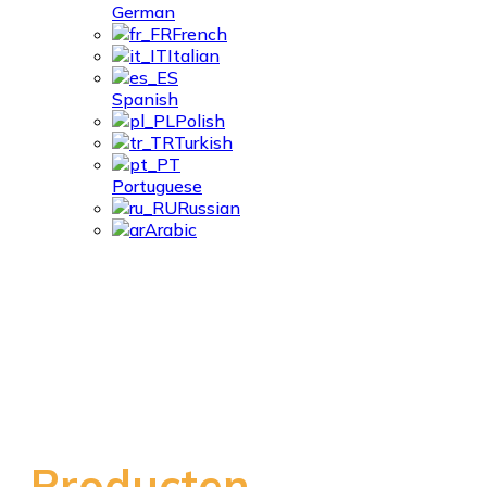
German
French
Italian
Spanish
Polish
Turkish
Portuguese
Russian
Arabic
Vervaardiging Van
Apparatuur
Producten