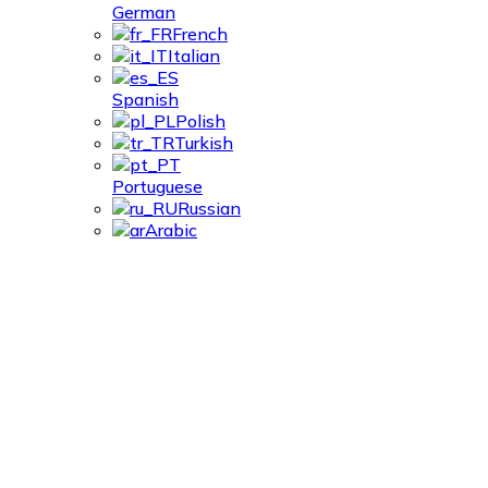
German
French
Italian
Spanish
Polish
Turkish
Portuguese
Russian
Arabic
Neem Contact Met
Ons Op