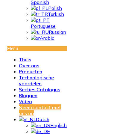
Spanish
Polish
Turkish
Portuguese
Russian
Arabic
Menu
Thuis
Over ons
Producten
Technologische
voordelen
Secties Catalogus
Bloggen
Video
Neem contact met
ons op
Dutch
English