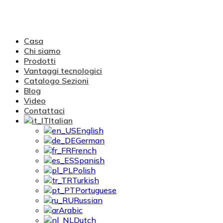
Casa
Chi siamo
Prodotti
Vantaggi tecnologici
Catalogo Sezioni
Blog
Video
Contattaci
Italian
English
German
French
Spanish
Polish
Turkish
Portuguese
Russian
Arabic
Dutch