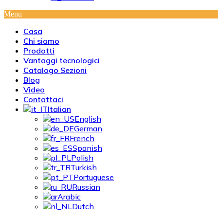
Menu
Casa
Chi siamo
Prodotti
Vantaggi tecnologici
Catalogo Sezioni
Blog
Video
Contattaci
Italian
English
German
French
Spanish
Polish
Turkish
Portuguese
Russian
Arabic
Dutch