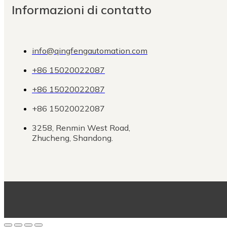
Informazioni di contatto
info@qingfengautomation.com
+86 15020022087
+86 15020022087
+86 15020022087
3258, Renmin West Road,
Zhucheng, Shandong.