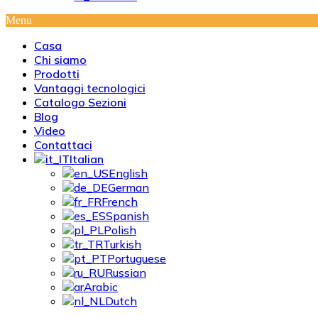
Menu
Casa
Chi siamo
Prodotti
Vantaggi tecnologici
Catalogo Sezioni
Blog
Video
Contattaci
Italian
English
German
French
Spanish
Polish
Turkish
Portuguese
Russian
Arabic
Dutch