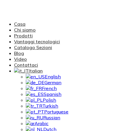
Casa
Chi siamo
Prodotti
Vantaggi tecnologici
Catalogo Sezioni
Blog
Video
Contattaci
Italian
English
German
French
Spanish
Polish
Turkish
Portuguese
Russian
Arabic
Dutch