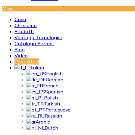
Menu
Casa
Chi siamo
Prodotti
Vantaggi tecnologici
Catalogo Sezioni
Blog
Video
Contattaci
Italian
English
German
French
Spanish
Polish
Turkish
Portuguese
Russian
Arabic
Dutch