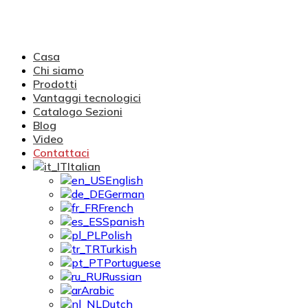
Casa
Chi siamo
Prodotti
Vantaggi tecnologici
Catalogo Sezioni
Blog
Video
Contattaci
Italian
English
German
French
Spanish
Polish
Turkish
Portuguese
Russian
Arabic
Dutch