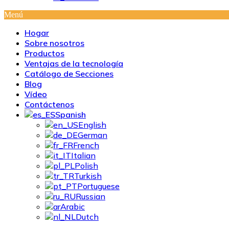
Menú
Hogar
Sobre nosotros
Productos
Ventajas de la tecnología
Catálogo de Secciones
Blog
Vídeo
Contáctenos
Spanish
English
German
French
Italian
Polish
Turkish
Portuguese
Russian
Arabic
Dutch