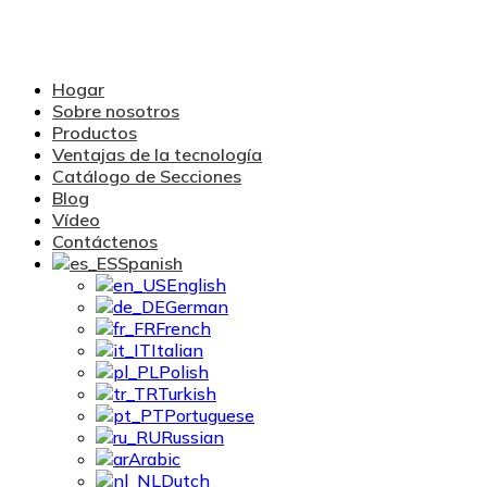
Hogar
Sobre nosotros
Productos
Ventajas de la tecnología
Catálogo de Secciones
Blog
Vídeo
Contáctenos
Spanish
English
German
French
Italian
Polish
Turkish
Portuguese
Russian
Arabic
Dutch