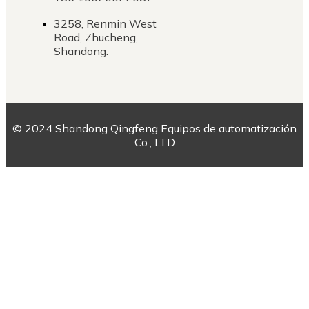
3258, Renmin West
Road, Zhucheng,
Shandong.
© 2024 Shandong Qingfeng Equipos de automatización
Co., LTD