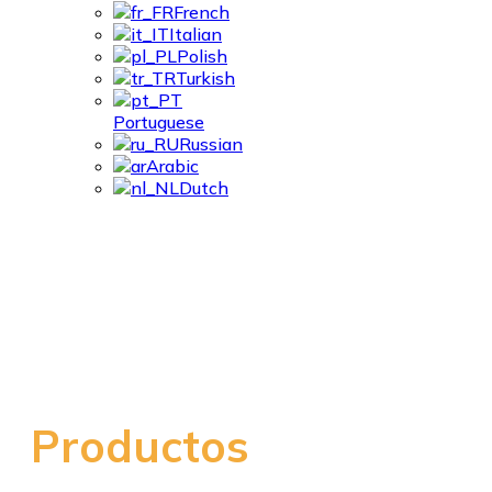
French
Italian
Polish
Turkish
Portuguese
Russian
Arabic
Dutch
Perfil De Acero De
Tabique Divisorio
Productos