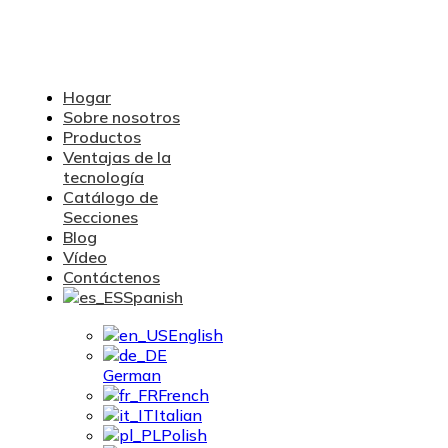
Hogar
Sobre nosotros
Productos
Ventajas de la
tecnología
Catálogo de
Secciones
Blog
Vídeo
Contáctenos
Spanish
English
German
French
Italian
Polish