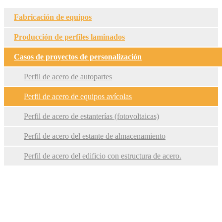
Fabricación de equipos
Producción de perfiles laminados
Línea de corte niveladora
Casos de proyectos de personalización
Línea de corte longitudinal
Perfil de acero del armario eléctrico
Línea de perfilado
Perfil de acero de tabique divisorio
Perfil de acero de autopartes
Perfil de acero para ventanas y puertas de acero
Perfil de acero de equipos avícolas
Perfil de acero del muro cortina
Perfil de acero de estanterías (fotovoltaicas)
Perfil de acero del estante de almacenamiento
Perfil de acero del edificio con estructura de acero.