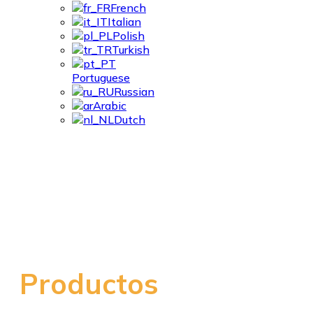
French
Italian
Polish
Turkish
Portuguese
Russian
Arabic
Dutch
Perfil De Acero De
Equipos Avícolas
Productos