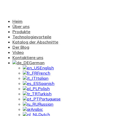
Heim
Über uns
Produkte
Technologievorteile
Katalog der Abschnitte
Der Blog
Video
Kontaktiere uns
German
English
French
Italian
Spanish
Polish
Turkish
Portuguese
Russian
Arabic
Dutch