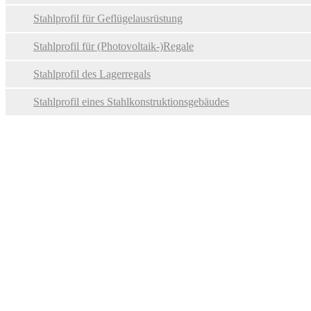
Stahlprofil für Stahlfenster und -türen
Stahlprofil für Geflügelausrüstung
Stahlprofil der Vorhangfassade
Stahlprofil für (Photovoltaik-)Regale
Stahlprofil des Lagerregals
Stahlprofil eines Stahlkonstruktionsgebäudes