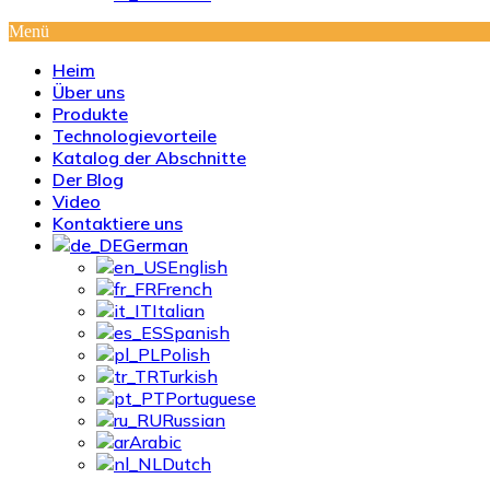
Menü
Heim
Über uns
Produkte
Technologievorteile
Katalog der Abschnitte
Der Blog
Video
Kontaktiere uns
German
English
French
Italian
Spanish
Polish
Turkish
Portuguese
Russian
Arabic
Dutch