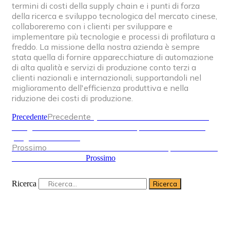
termini di costi della supply chain e i punti di forza
della ricerca e sviluppo tecnologica del mercato cinese,
collaboreremo con i clienti per sviluppare e
implementare più tecnologie e processi di profilatura a
freddo. La missione della nostra azienda è sempre
stata quella di fornire apparecchiature di automazione
di alta qualità e servizi di produzione conto terzi a
clienti nazionali e internazionali, supportandoli nel
miglioramento dell'efficienza produttiva e nella
riduzione dei costi di produzione.
Precedente
Quali sono le caratteristiche del
Precedente
design del rullo delle attrezzature per la formatura di
piegatura a freddo
Prossimo
Profili laminati a freddo – Profilo per montanti
di facciate continue
Prossimo
Ricerca
Ricerca