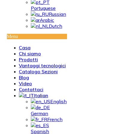
Portuguese
Russian
Arabic
Dutch
Menu
Casa
Chi siamo
Prodotti
Vantaggi tecnologici
Catalogo Sezioni
Blog
Video
Contattaci
Italian
English
German
French
Spanish