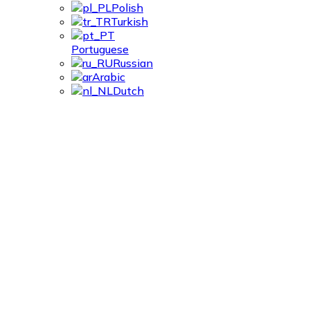
Polish
Turkish
Portuguese
Russian
Arabic
Dutch
Qingfeng
Automation:
sviluppo stabile
nel 2025,