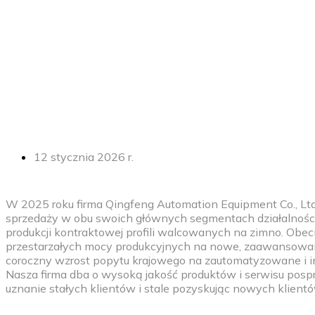
12 stycznia 2026 r.
W 2025 roku firma Qingfeng Automation Equipment Co., Ltd
sprzedaży w obu swoich głównych segmentach działalności: 
produkcji kontraktowej profili walcowanych na zimno. Obe
przestarzałych mocy produkcyjnych na nowe, zaawansowane 
coroczny wzrost popytu krajowego na zautomatyzowane i int
Nasza firma dba o wysoką jakość produktów i serwisu po
uznanie stałych klientów i stale pozyskując nowych klien