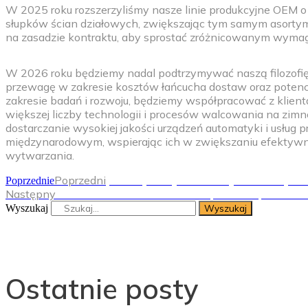
W 2025 roku rozszerzyliśmy nasze linie produkcyjne OEM o p
słupków ścian działowych, zwiększając tym samym asortym
na zasadzie kontraktu, aby sprostać zróżnicowanym wymag
W 2026 roku będziemy nadal podtrzymywać naszą filozofię 
przewagę w zakresie kosztów łańcucha dostaw oraz potencj
zakresie badań i rozwoju, będziemy współpracować z klien
większej liczby technologii i procesów walcowania na zimno
dostarczanie wysokiej jakości urządzeń automatyki i usług 
międzynarodowym, wspierając ich w zwiększaniu efektywno
wytwarzania.
Poprzedni
Jakie są cechy konstrukcji rolek urząd
Poprzednie
Następny
Profile walcowane na zimno – profile słupkowe do
Wyszukaj
Wyszukaj
Ostatnie posty