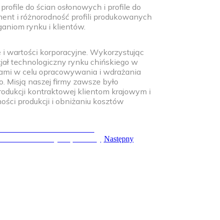
rofile do ścian osłonowych i profile do
ent i różnorodność profili produkowanych
aniom rynku i klientów.
i wartości korporacyjne. Wykorzystując
ał technologiczny rynku chińskiego w
tami w celu opracowywania i wdrażania
. Misją naszej firmy zawsze było
produkcji kontraktowej klientom krajowym i
ści produkcji i obniżaniu kosztów
zeń do formowania na zimno
 ścian osłonowych (elewacji)
Następny