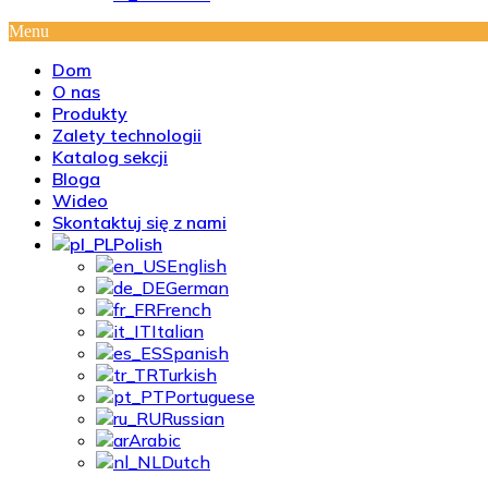
Menu
Dom
O nas
Produkty
Zalety technologii
Katalog sekcji
Bloga
Wideo
Skontaktuj się z nami
Polish
English
German
French
Italian
Spanish
Turkish
Portuguese
Russian
Arabic
Dutch