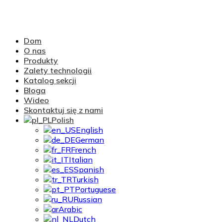
Dom
O nas
Produkty
Zalety technologii
Katalog sekcji
Bloga
Wideo
Skontaktuj się z nami
Polish
English
German
French
Italian
Spanish
Turkish
Portuguese
Russian
Arabic
Dutch