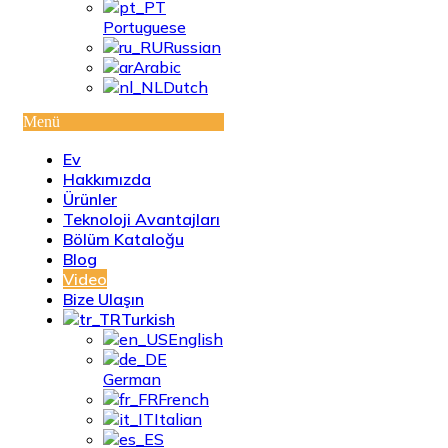
Portuguese
Russian
Arabic
Dutch
Menü
Ev
Hakkımızda
Ürünler
Teknoloji Avantajları
Bölüm Kataloğu
Blog
Video
Bize Ulaşın
Turkish
English
German
French
Italian