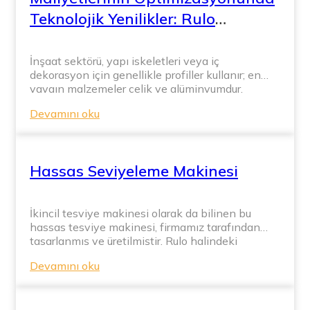
Teknolojik Yenilikler: Rulo
Şekillendirme Makinesinin
Geliştirilmesi Ve Uygulanması
İnşaat sektörü, yapı iskeletleri veya iç
dekorasyon için genellikle profiller kullanır; en
yaygın malzemeler çelik ve alüminyumdur.
Alüminyum profiller korozyona dayanıklılık ve
Devamını oku
hafiflik açısından avantajlar sunarken, çelik
profiller mukavemet, yüksek sıcaklık direnci,
yangına dayanıklılık ve maliyet açısından
alüminyumun üzerinde yer alır. Aynı mukavemet
Hassas Seviyeleme Makinesi
gereksinimleri için, çelik profil ürünler […]
İkincil tesviye makinesi olarak da bilinen bu
hassas tesviye makinesi, firmamız tarafından
tasarlanmış ve üretilmiştir. Rulo halindeki
malzemelerin tesviyesi için kullanılan
Devamını oku
ekipmanlardan farklı olarak, levha malzemeler
üzerinde ince düzleştirme işlemi yaparak, daha
sonraki işlemler için hazırlık sağlar. Yeni teslim
edilen bu hassas tesviye makinesi, çelik ve