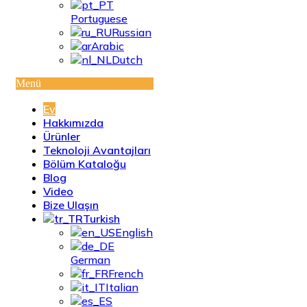
Portuguese
Russian
Arabic
Dutch
Menü
Ev
Hakkımızda
Ürünler
Teknoloji Avantajları
Bölüm Kataloğu
Blog
Video
Bize Ulaşın
Turkish
English
German
French
Italian