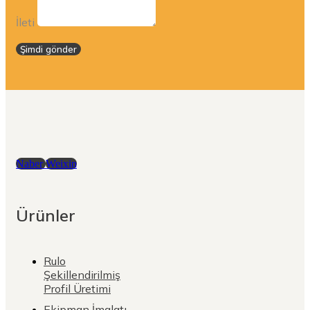
İleti
Şimdi gönder
Naber
Weixin
Ürünler
Rulo
Şekillendirilmiş
Profil Üretimi
Ekipman İmalatı