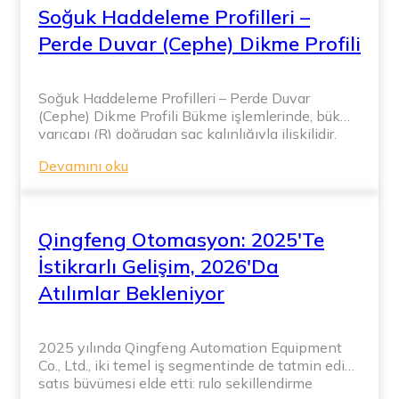
Soğuk Haddeleme Profilleri –
alüminyum levhalar üzerinde ince tesviye
işlemini gerçekleştirebilir. […]
Perde Duvar (Cephe) Dikme Profili
Soğuk Haddeleme Profilleri – Perde Duvar
(Cephe) Dikme Profili Bükme işlemlerinde, bükme
yarıçapı (R) doğrudan sac kalınlığıyla ilişkilidir.
Daha kalın ve daha sert malzemeler, çatlamayı
Devamını oku
veya deformasyonu önlemek için daha büyük bir
minimum yarıçap gerektirir. İki tür bükme yarıçapı
vardır: iç yarıçap ve dış yarıçap. Soğuk haddeleme
işlemlerinde, […]
Qingfeng Otomasyon: 2025'te
İstikrarlı Gelişim, 2026'da
Atılımlar Bekleniyor
2025 yılında Qingfeng Automation Equipment
Co., Ltd., iki temel iş segmentinde de tatmin edici
satış büyümesi elde etti: rulo şekillendirme