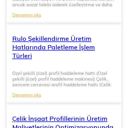
ancak pazar talebi giderek özelleştirme ve daha
küçük sipariş boyutlarına doğru kaydığı için,
Devamını oku
esnek üretim rekabetçi kalabilmek için şirketlerin
ele alması gereken bir gerçeğe dönüşmüştür.
Sürekli süreç tekrarı ve geliştirme sayesinde, artık
tek bir haddeleme üretim hattı şu şekilde
Rulo Şekillendirme Üretim
tasarlanabilir […]
Hatlarında Paletleme İşlem
Türleri
Özel şekilli (özel) profil haddeleme hattı (Özel
şekilli (özel) profil haddeleme makinesi) Çelik
pencere çerçevesi profil haddeleme hattı (Çelik
pencere çerçevesi profil haddeleme makinesi)
Devamını oku
Cam bölme için çelik kılavuz profil haddeleme
hattı (Cam bölme için çelik kılavuz profil
haddeleme makinesi) Hafif çelik kılavuz profil
haddeleme […]
Çelik İnşaat Profillerinin Üretim
Maliyetlerinin Optimizasyonunda